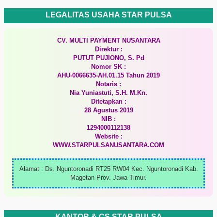
LEGALITAS USAHA STAR PULSA
CV. MULTI PAYMENT NUSANTARA
Direktur :
PUTUT PUJIONO, S. Pd
Nomor SK :
AHU-0066635-AH.01.15 Tahun 2019
Notaris :
Nia Yuniastuti, S.H. M.Kn.
Ditetapkan :
28 Agustus 2019
NIB :
1294000112138
Website :
WWW.STARPULSANUSANTARA.COM
Alamat : Ds. Nguntoronadi RT25 RW04 Kec. Nguntoronadi Kab.
Magetan Prov. Jawa Timur.
KANTOR & CS STAR PULSA