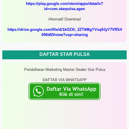
https://play.google.com/store/apps/details?
id=com.starpulsa.agen
Alternatif Download
https://drive.google.com/file/d/1kOZXi_2ZTtIMgYVxq9JyY7VRS4
690d65/view?usp=sharing
DAFTAR STAR PULSA
Pendaftaran Marketing Master Dealer Star Pulsa
DAFTAR VIA WHATSAPP