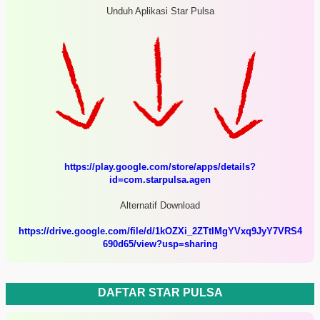
Unduh Aplikasi Star Pulsa
https://play.google.com/store/apps/details?
id=com.starpulsa.agen
Alternatif Download
https://drive.google.com/file/d/1kOZXi_2ZTtIMgYVxq9JyY7VRS4
690d65/view?usp=sharing
DAFTAR STAR PULSA