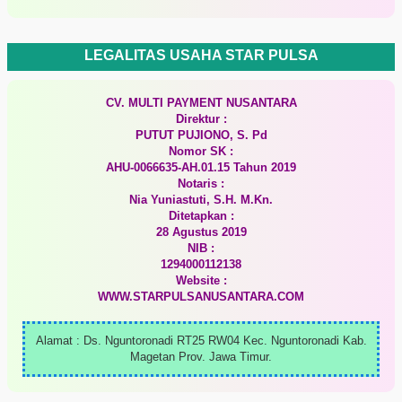
LEGALITAS USAHA STAR PULSA
CV. MULTI PAYMENT NUSANTARA
Direktur :
PUTUT PUJIONO, S. Pd
Nomor SK :
AHU-0066635-AH.01.15 Tahun 2019
Notaris :
Nia Yuniastuti, S.H. M.Kn.
Ditetapkan :
28 Agustus 2019
NIB :
1294000112138
Website :
WWW.STARPULSANUSANTARA.COM
Alamat : Ds. Nguntoronadi RT25 RW04 Kec. Nguntoronadi Kab.
Magetan Prov. Jawa Timur.