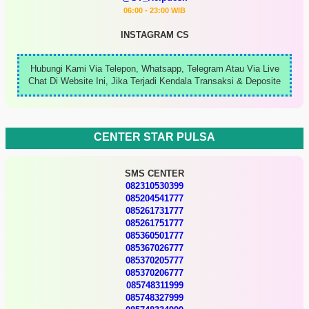
06:00 - 23:00 WIB
INSTAGRAM CS
Hubungi Kami Via Telepon, Whatsapp, Telegram Atau Via Live
Chat Di Website Ini, Jika Terjadi Kendala Transaksi & Deposite
CENTER STAR PULSA
SMS CENTER
082310530399
085204541777
085261731777
085261751777
085360501777
085367026777
085370205777
085370206777
085748311999
085748327999