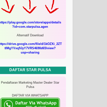
https://play.google.com/store/apps/details
?id=com.starpulsa.agen
Alternatif Download
ttps://drive.google.com/file/d/1kOZXi_2ZT
tIMgYVxq9JyY7VRS4690d65/view?
usp=sharing
DAFTAR STAR PULSA
Pendaftaran Marketing Master Dealer Star
Pulsa
DAFTAR VIA WHATSAPP