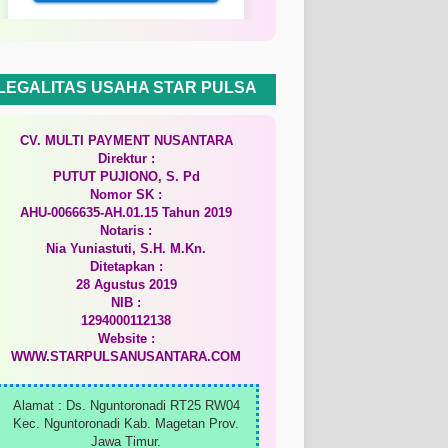
LEGALITAS USAHA STAR PULSA
CV. MULTI PAYMENT NUSANTARA
Direktur :
PUTUT PUJIONO, S. Pd
Nomor SK :
AHU-0066635-AH.01.15 Tahun 2019
Notaris :
Nia Yuniastuti, S.H. M.Kn.
Ditetapkan :
28 Agustus 2019
NIB :
1294000112138
Website :
WWW.STARPULSANUSANTARA.COM
Alamat : Ds. Nguntoronadi RT25 RW04
Kec. Nguntoronadi Kab. Magetan Prov.
Jawa Timur.