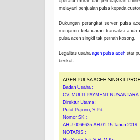
operator murah dan pembayaran online 
melayani penjualan pulsa kepada custom
Dukungan perangkat server pulsa aceh 
menjamin kelancaran transaksi anda 
pulsa aceh singkil tak pernah kosong.
Legalitas usaha
agen pulsa aceh
star pu
berikut.
AGEN PULSA ACEH SINGKIL PROF
Badan Usaha :
CV. MULTI PAYMENT NUSANTARA
Direktur Utama :
Putut Pujiono, S.Pd.
Nomor SK :
AHU-0066635-AH.01.15 Tahun 2019
NOTARIS :
Nia Yuniastuti, S.H. M.Kn.