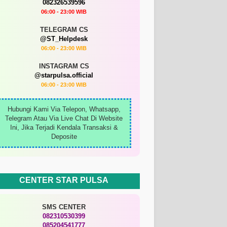
082326539596
06:00 - 23:00 WIB
TELEGRAM CS
@ST_Helpdesk
06:00 - 23:00 WIB
INSTAGRAM CS
@starpulsa.official
06:00 - 23:00 WIB
Hubungi Kami Via Telepon, Whatsapp,
Telegram Atau Via Live Chat Di Website
Ini, Jika Terjadi Kendala Transaksi &
Deposite
CENTER STAR PULSA
SMS CENTER
082310530399
085204541777