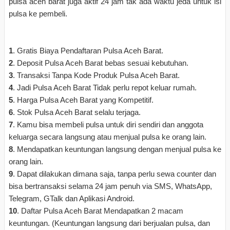
pulsa aceh barat juga aktif 24 jam tak ada waktu jeda untuk isi
pulsa ke pembeli.
1
. Gratis Biaya Pendaftaran Pulsa Aceh Barat.
2
. Deposit Pulsa Aceh Barat bebas sesuai kebutuhan.
3
. Transaksi Tanpa Kode Produk Pulsa Aceh Barat.
4
. Jadi Pulsa Aceh Barat Tidak perlu repot keluar rumah.
5
. Harga Pulsa Aceh Barat yang Kompetitif.
6
. Stok Pulsa Aceh Barat selalu terjaga.
7
. Kamu bisa membeli pulsa untuk diri sendiri dan anggota
keluarga secara langsung atau menjual pulsa ke orang lain.
8
. Mendapatkan keuntungan langsung dengan menjual pulsa ke
orang lain.
9
. Dapat dilakukan dimana saja, tanpa perlu sewa counter dan
bisa bertransaksi selama 24 jam penuh via SMS, WhatsApp,
Telegram, GTalk dan Aplikasi Android.
10
. Daftar Pulsa Aceh Barat Mendapatkan 2 macam
keuntungan. (Keuntungan langsung dari berjualan pulsa, dan