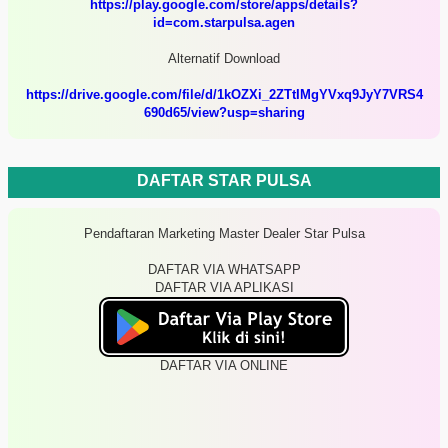
https://play.google.com/store/apps/details?
id=com.starpulsa.agen
Alternatif Download
https://drive.google.com/file/d/1kOZXi_2ZTtIMgYVxq9JyY7VRS4
690d65/view?usp=sharing
DAFTAR STAR PULSA
Pendaftaran Marketing Master Dealer Star Pulsa
DAFTAR VIA WHATSAPP
DAFTAR VIA APLIKASI
DAFTAR VIA ONLINE