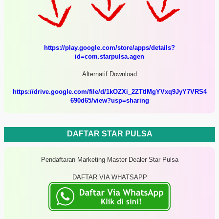
https://play.google.com/store/apps/details?
id=com.starpulsa.agen
Alternatif Download
https://drive.google.com/file/d/1kOZXi_2ZTtIMgYVxq9JyY7VRS4
690d65/view?usp=sharing
DAFTAR STAR PULSA
Pendaftaran Marketing Master Dealer Star Pulsa
DAFTAR VIA WHATSAPP