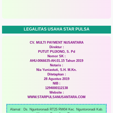
LEGALITAS USAHA STAR PULSA
CV. MULTI PAYMENT NUSANTARA
Direktur :
PUTUT PUJIONO, S. Pd
Nomor SK :
AHU-0066635-AH.01.15 Tahun 2019
Notaris :
Nia Yuniastuti, S.H. M.Kn.
Ditetapkan :
28 Agustus 2019
NIB :
1294000112138
Website :
WWW.STARPULSANUSANTARA.COM
Alamat : Ds. Nguntoronadi RT25 RW04 Kec. Nguntoronadi Kab.