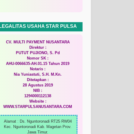
LEGALITAS USAHA STAR PULSA
CV. MULTI PAYMENT NUSANTARA
Direktur :
PUTUT PUJIONO, S. Pd
Nomor SK :
AHU-0066635-AH.01.15 Tahun 2019
Notaris :
Nia Yuniastuti, S.H. M.Kn.
Ditetapkan :
28 Agustus 2019
NIB :
1294000112138
Website :
WWW.STARPULSANUSANTARA.COM
Alamat : Ds. Nguntoronadi RT25 RW04
Kec. Nguntoronadi Kab. Magetan Prov.
Jawa Timur.