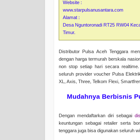
Website :
www.starpulsanusantara.com
Alamat :
Desa Nguntoronadi RT25 RW04 Kecam
Timur.
Distributor Pulsa Aceh Tenggara men
dengan harga termurah berskala nasiona
non stop setiap hari secara realtime.
seluruh provider voucher Pulsa Elektrik
XL, Axis, Three, Telkom Flexi, Smartfre
Mudahnya Berbisnis Pu
Dengan mendaftarkan diri sebagai
di
keuntungan sebagai retailer serta bo
tenggara juga bisa digunakan seluruh 