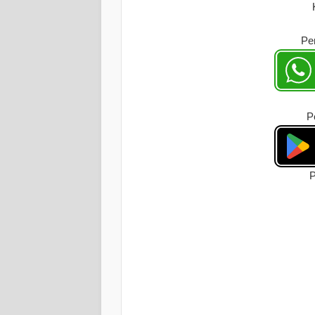
Pe
P
P