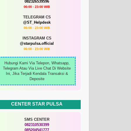
082326539596
06:00 - 23:00 WIB
TELEGRAM CS
@ST_Helpdesk
06:00 - 23:00 WIB
INSTAGRAM CS
@starpulsa.official
06:00 - 23:00 WIB
Hubungi Kami Via Telepon, Whatsapp,
Telegram Atau Via Live Chat Di Website
Ini, Jika Terjadi Kendala Transaksi &
Deposite
CENTER STAR PULSA
SMS CENTER
082310530399
085204541777