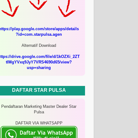
https://play.google.com/store/apps/details
?id=com.starpulsa.agen
Alternatif Download
ttps://drive.google.com/file/d/1kOZXi_2ZT
tIMgYVxq9JyY7VRS4690d65/view?
usp=sharing
DAFTAR STAR PULSA
Pendaftaran Marketing Master Dealer Star
Pulsa
DAFTAR VIA WHATSAPP