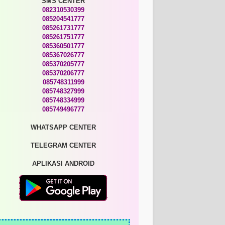
SMS CENTER
082310530399
085204541777
085261731777
085261751777
085360501777
085367026777
085370205777
085370206777
085748311999
085748327999
085748334999
085749496777
WHATSAPP CENTER
TELEGRAM CENTER
APLIKASI ANDROID