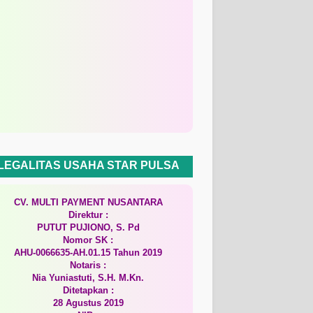
LEGALITAS USAHA STAR PULSA
CV. MULTI PAYMENT NUSANTARA
Direktur :
PUTUT PUJIONO, S. Pd
Nomor SK :
AHU-0066635-AH.01.15 Tahun 2019
Notaris :
Nia Yuniastuti, S.H. M.Kn.
Ditetapkan :
28 Agustus 2019