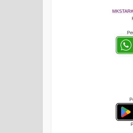
MKSTAR
Pe
P
P