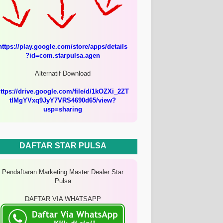
https://play.google.com/store/apps/details
?id=com.starpulsa.agen
Alternatif Download
ttps://drive.google.com/file/d/1kOZXi_2ZT
tIMgYVxq9JyY7VRS4690d65/view?
usp=sharing
DAFTAR STAR PULSA
Pendaftaran Marketing Master Dealer Star
Pulsa
DAFTAR VIA WHATSAPP