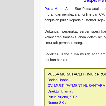
Pulsa Murah Aceh
Star Pulsa adalah p
murah dan pembayaran online dari CV. 
penjualan pulsa kepada customer sejak 
Dukungan perangkat server spesifikas
kelancaran transaksi anda dalam hitun
timur tak pernah kosong.
Legalitas usaha pulsa murah aceh timu
berikan berikut.
PULSA MURAH ACEH TIMUR PROF
Badan Usaha :
CV. MULTI PAYMENT NUSANTARA
Direktur Utama :
Putut Pujiono, S.Pd.
Nomor SK :