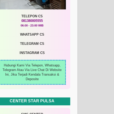
TELEPON CS
081380005555
06:00 - 23:00 WIB
WHATSAPP CS
TELEGRAM CS
INSTAGRAM CS
Hubungi Kami Via Telepon, Whatsapp,
Telegram Atau Via Live Chat Di Website
Ini, Jika Terjadi Kendala Transaksi &
Deposite
CENTER STAR PULSA